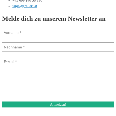
+43 699 140 38 196
tanja@grallert.at
Melde dich zu unserem Newsletter an
Mit dem Absenden des Formulars stimme ich dem Erhalt eines E-Mail
Newsletters zu. Ich kann diese Einwilligung jederzeit und auch bei jedem
Erhalt des Newsletters, widerrufen.
Des Weiteren akzeptiere ich die Datenschutzerklärung.