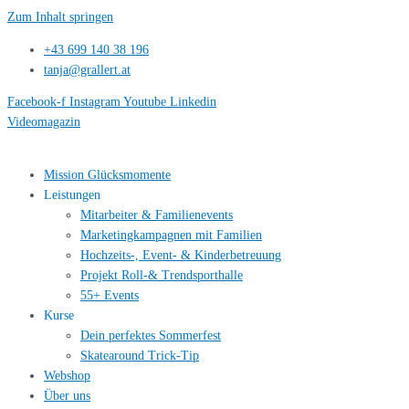
Zum Inhalt springen
+43 699 140 38 196
tanja@grallert.at
Facebook-f
Instagram
Youtube
Linkedin
Videomagazin
Mission Glücksmomente
Leistungen
Mitarbeiter & Familienevents
Marketingkampagnen mit Familien
Hochzeits-, Event- & Kinderbetreuung
Projekt Roll-& Trendsporthalle
55+ Events
Kurse
Dein perfektes Sommerfest
Skatearound Trick-Tip
Webshop
Über uns