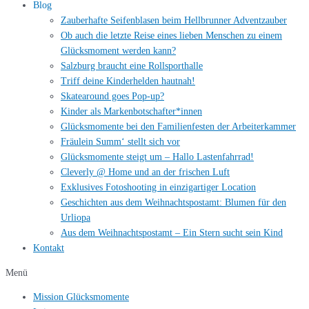
Blog
Zauberhafte Seifenblasen beim Hellbrunner Adventzauber
Ob auch die letzte Reise eines lieben Menschen zu einem
Glücksmoment werden kann?
Salzburg braucht eine Rollsporthalle
Triff deine Kinderhelden hautnah!
Skatearound goes Pop-up?
Kinder als Markenbotschafter*innen
Glücksmomente bei den Familienfesten der Arbeiterkammer
Fräulein Summ‘ stellt sich vor
Glücksmomente steigt um – Hallo Lastenfahrrad!
Cleverly @ Home und an der frischen Luft
Exklusives Fotoshooting in einzigartiger Location
Geschichten aus dem Weihnachtspostamt: Blumen für den
Urliopa
Aus dem Weihnachtspostamt – Ein Stern sucht sein Kind
Kontakt
Menü
Mission Glücksmomente