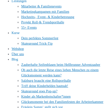
Leistungen
Mitarbeiter & Familienevents
Marketingkampagnen mit Familien
Hochzeits-, Event- & Kinderbetreuung
Projekt Roll-& Trendsporthalle
55+ Events
Kurse
Dein perfektes Sommerfest
Skatearound Trick-Tip
Webshop
Über uns
Blog
Zauberhafte Seifenblasen beim Hellbrunner Adventzauber
Ob auch die letzte Reise eines lieben Menschen zu einem
Glücksmoment werden kann?
Salzburg braucht eine Rollsporthalle
Triff deine Kinderhelden hautnah!
Skatearound goes Pop-up?
Kinder als Markenbotschafter*innen
Glücksmomente bei den Familienfesten der Arbeiterkammer
Fräulein Summ‘ stellt sich vor