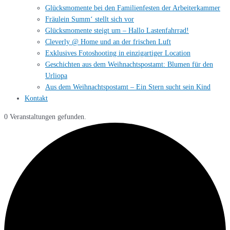
Glücksmomente bei den Familienfesten der Arbeiterkammer
Fräulein Summ‘ stellt sich vor
Glücksmomente steigt um – Hallo Lastenfahrrad!
Cleverly @ Home und an der frischen Luft
Exklusives Fotoshooting in einzigartiger Location
Geschichten aus dem Weihnachtspostamt: Blumen für den
Urliopa
Aus dem Weihnachtspostamt – Ein Stern sucht sein Kind
Kontakt
0 Veranstaltungen gefunden.