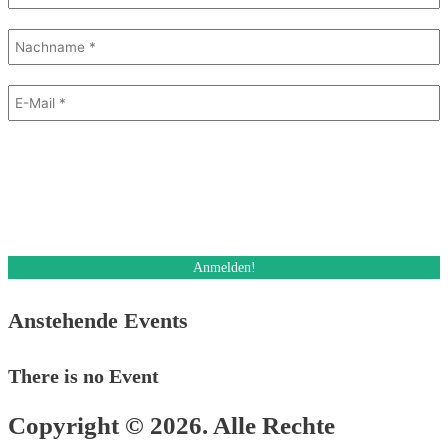
Mit dem Absenden des Formulars stimme ich dem Erhalt eines E-Mail
Newsletters zu. Ich kann diese Einwilligung jederzeit und auch bei jedem
Erhalt des Newsletters, widerrufen.
Des Weiteren akzeptiere ich die Datenschutzerklärung.
Anstehende Events
There is no Event
Copyright © 2026. Alle Rechte