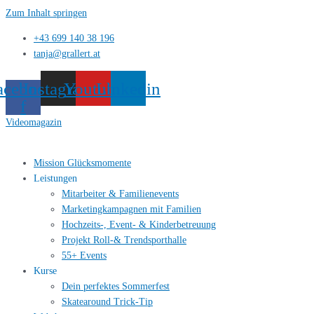
Zum Inhalt springen
+43 699 140 38 196
tanja@grallert.at
acebook-
Instagram
Youtube
Linkedin
f
Videomagazin
Mission Glücksmomente
Leistungen
Mitarbeiter & Familienevents
Marketingkampagnen mit Familien
Hochzeits-, Event- & Kinderbetreuung
Projekt Roll-& Trendsporthalle
55+ Events
Kurse
Dein perfektes Sommerfest
Skatearound Trick-Tip