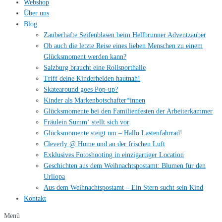
Webshop
Über uns
Blog
Zauberhafte Seifenblasen beim Hellbrunner Adventzauber
Ob auch die letzte Reise eines lieben Menschen zu einem
Glücksmoment werden kann?
Salzburg braucht eine Rollsporthalle
Triff deine Kinderhelden hautnah!
Skatearound goes Pop-up?
Kinder als Markenbotschafter*innen
Glücksmomente bei den Familienfesten der Arbeiterkammer
Fräulein Summ‘ stellt sich vor
Glücksmomente steigt um – Hallo Lastenfahrrad!
Cleverly @ Home und an der frischen Luft
Exklusives Fotoshooting in einzigartiger Location
Geschichten aus dem Weihnachtspostamt: Blumen für den
Urliopa
Aus dem Weihnachtspostamt – Ein Stern sucht sein Kind
Kontakt
Menü