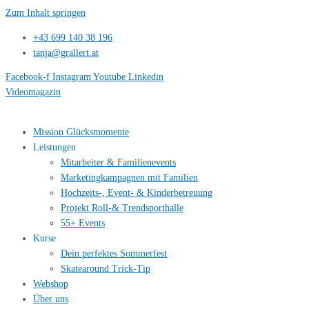
Zum Inhalt springen
+43 699 140 38 196
tanja@grallert.at
Facebook-f
Instagram
Youtube
Linkedin
Videomagazin
Mission Glücksmomente
Leistungen
Mitarbeiter & Familienevents
Marketingkampagnen mit Familien
Hochzeits-, Event- & Kinderbetreuung
Projekt Roll-& Trendsporthalle
55+ Events
Kurse
Dein perfektes Sommerfest
Skatearound Trick-Tip
Webshop
Über uns