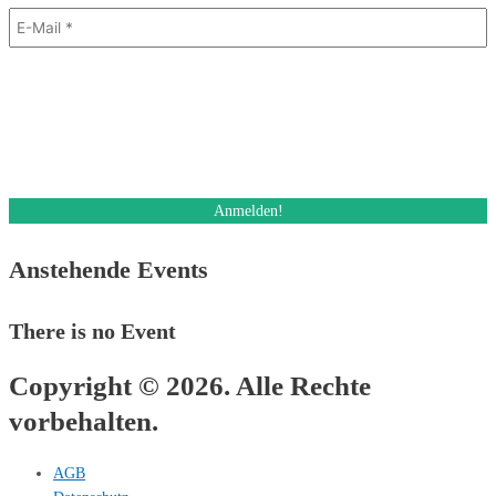
Mit dem Absenden des Formulars stimme ich dem Erhalt eines E-Mail
Newsletters zu. Ich kann diese Einwilligung jederzeit und auch bei jedem
Erhalt des Newsletters, widerrufen.
Des Weiteren akzeptiere ich die Datenschutzerklärung.
Anstehende Events
There is no Event
Copyright © 2026. Alle Rechte
vorbehalten.
AGB