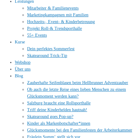
Leistungen
Mitarbeiter & Familienevents
Marketingkampagnen mit Familien
Hochzeits-, Event- & Kinderbetreuung
Projekt Roll-& Trendsporthalle
55+ Events
Kurse
Dein perfektes Sommerfest
Skatearound Trick-Tip
Webshop
Über uns
Blog
Zauberhafte Seifenblasen beim Hellbrunner Adventzauber
Ob auch die letzte Reise eines lieben Menschen zu einem
Glücksmoment werden kann?
Salzburg braucht eine Rollsporthalle
Triff deine Kinderhelden hautnah!
Skatearound goes Pop-up?
Kinder als Markenbotschafter*innen
Glücksmomente bei den Familienfesten der Arbeiterkammer
Fräulein Summ‘ stellt sich vor