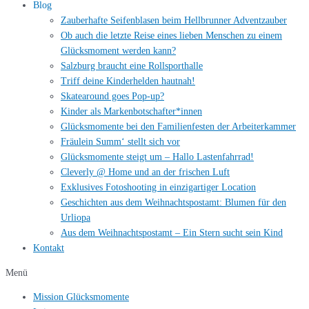
Blog
Zauberhafte Seifenblasen beim Hellbrunner Adventzauber
Ob auch die letzte Reise eines lieben Menschen zu einem
Glücksmoment werden kann?
Salzburg braucht eine Rollsporthalle
Triff deine Kinderhelden hautnah!
Skatearound goes Pop-up?
Kinder als Markenbotschafter*innen
Glücksmomente bei den Familienfesten der Arbeiterkammer
Fräulein Summ‘ stellt sich vor
Glücksmomente steigt um – Hallo Lastenfahrrad!
Cleverly @ Home und an der frischen Luft
Exklusives Fotoshooting in einzigartiger Location
Geschichten aus dem Weihnachtspostamt: Blumen für den
Urliopa
Aus dem Weihnachtspostamt – Ein Stern sucht sein Kind
Kontakt
Menü
Mission Glücksmomente