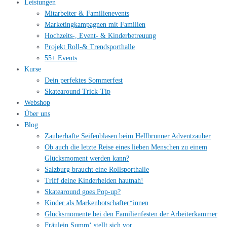
Leistungen
Mitarbeiter & Familienevents
Marketingkampagnen mit Familien
Hochzeits-, Event- & Kinderbetreuung
Projekt Roll-& Trendsporthalle
55+ Events
Kurse
Dein perfektes Sommerfest
Skatearound Trick-Tip
Webshop
Über uns
Blog
Zauberhafte Seifenblasen beim Hellbrunner Adventzauber
Ob auch die letzte Reise eines lieben Menschen zu einem
Glücksmoment werden kann?
Salzburg braucht eine Rollsporthalle
Triff deine Kinderhelden hautnah!
Skatearound goes Pop-up?
Kinder als Markenbotschafter*innen
Glücksmomente bei den Familienfesten der Arbeiterkammer
Fräulein Summ‘ stellt sich vor