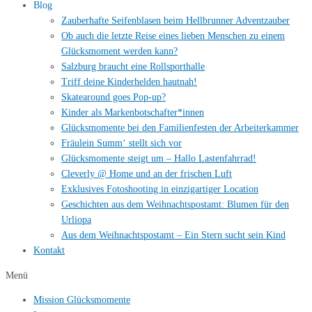
Blog
Zauberhafte Seifenblasen beim Hellbrunner Adventzauber
Ob auch die letzte Reise eines lieben Menschen zu einem
Glücksmoment werden kann?
Salzburg braucht eine Rollsporthalle
Triff deine Kinderhelden hautnah!
Skatearound goes Pop-up?
Kinder als Markenbotschafter*innen
Glücksmomente bei den Familienfesten der Arbeiterkammer
Fräulein Summ‘ stellt sich vor
Glücksmomente steigt um – Hallo Lastenfahrrad!
Cleverly @ Home und an der frischen Luft
Exklusives Fotoshooting in einzigartiger Location
Geschichten aus dem Weihnachtspostamt: Blumen für den
Urliopa
Aus dem Weihnachtspostamt – Ein Stern sucht sein Kind
Kontakt
Menü
Mission Glücksmomente