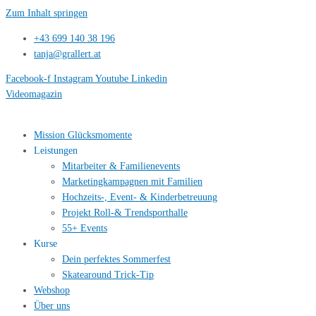
Zum Inhalt springen
+43 699 140 38 196
tanja@grallert.at
Facebook-f
Instagram
Youtube
Linkedin
Videomagazin
Mission Glücksmomente
Leistungen
Mitarbeiter & Familienevents
Marketingkampagnen mit Familien
Hochzeits-, Event- & Kinderbetreuung
Projekt Roll-& Trendsporthalle
55+ Events
Kurse
Dein perfektes Sommerfest
Skatearound Trick-Tip
Webshop
Über uns