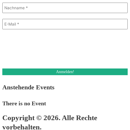
Mit dem Absenden des Formulars stimme ich dem Erhalt eines E-Mail
Newsletters zu. Ich kann diese Einwilligung jederzeit und auch bei jedem
Erhalt des Newsletters, widerrufen.
Des Weiteren akzeptiere ich die Datenschutzerklärung.
Anstehende Events
There is no Event
Copyright © 2026. Alle Rechte
vorbehalten.