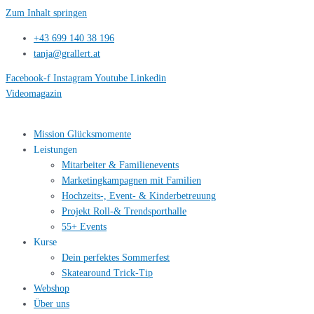
Zum Inhalt springen
+43 699 140 38 196
tanja@grallert.at
Facebook-f
Instagram
Youtube
Linkedin
Videomagazin
Mission Glücksmomente
Leistungen
Mitarbeiter & Familienevents
Marketingkampagnen mit Familien
Hochzeits-, Event- & Kinderbetreuung
Projekt Roll-& Trendsporthalle
55+ Events
Kurse
Dein perfektes Sommerfest
Skatearound Trick-Tip
Webshop
Über uns