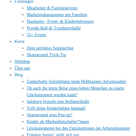
Leistungen
Mitarbeiter & Familienevents
Marketingkampagnen mit Familien
Hochzeits-, Event- & Kinderbetreuung
Projekt Roll-& Trendsporthalle
55+ Events
Kurse
Dein perfektes Sommerfest
Skatearound Trick-Tip
Webshop
Über uns
Blog
Zauberhafte Seifenblasen beim Hellbrunner Adventzauber
Ob auch die letzte Reise eines lieben Menschen zu einem
Glücksmoment werden kann?
Salzburg braucht eine Rollsporthalle
Triff deine Kinderhelden hautnah!
Skatearound goes Pop-up?
Kinder als Markenbotschafter*innen
Glücksmomente bei den Familienfesten der Arbeiterkammer
Fräulein Summ‘ stellt sich vor