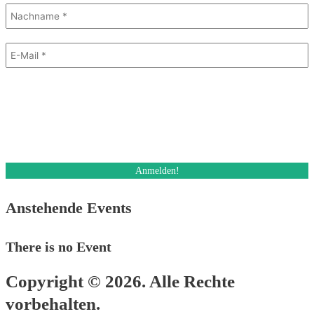
Mit dem Absenden des Formulars stimme ich dem Erhalt eines E-Mail
Newsletters zu. Ich kann diese Einwilligung jederzeit und auch bei jedem
Erhalt des Newsletters, widerrufen.
Des Weiteren akzeptiere ich die Datenschutzerklärung.
Anstehende Events
There is no Event
Copyright © 2026. Alle Rechte
vorbehalten.