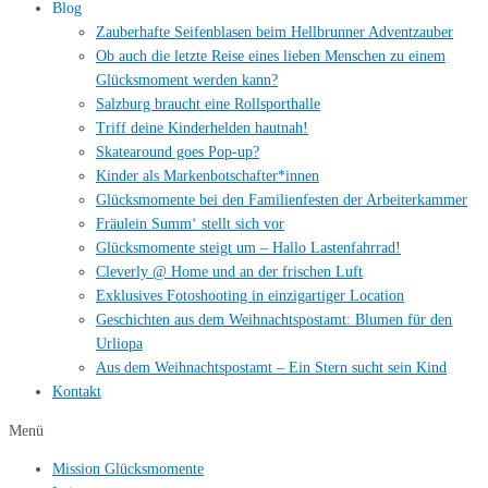
Blog
Zauberhafte Seifenblasen beim Hellbrunner Adventzauber
Ob auch die letzte Reise eines lieben Menschen zu einem
Glücksmoment werden kann?
Salzburg braucht eine Rollsporthalle
Triff deine Kinderhelden hautnah!
Skatearound goes Pop-up?
Kinder als Markenbotschafter*innen
Glücksmomente bei den Familienfesten der Arbeiterkammer
Fräulein Summ‘ stellt sich vor
Glücksmomente steigt um – Hallo Lastenfahrrad!
Cleverly @ Home und an der frischen Luft
Exklusives Fotoshooting in einzigartiger Location
Geschichten aus dem Weihnachtspostamt: Blumen für den
Urliopa
Aus dem Weihnachtspostamt – Ein Stern sucht sein Kind
Kontakt
Menü
Mission Glücksmomente