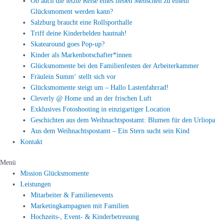
Ob auch die letzte Reise eines lieben Menschen zu einem
Glücksmoment werden kann?
Salzburg braucht eine Rollsporthalle
Triff deine Kinderhelden hautnah!
Skatearound goes Pop-up?
Kinder als Markenbotschafter*innen
Glücksmomente bei den Familienfesten der Arbeiterkammer
Fräulein Summ‘ stellt sich vor
Glücksmomente steigt um – Hallo Lastenfahrrad!
Cleverly @ Home und an der frischen Luft
Exklusives Fotoshooting in einzigartiger Location
Geschichten aus dem Weihnachtspostamt: Blumen für den Urliopa
Aus dem Weihnachtspostamt – Ein Stern sucht sein Kind
Kontakt
Menü
Mission Glücksmomente
Leistungen
Mitarbeiter & Familienevents
Marketingkampagnen mit Familien
Hochzeits-, Event- & Kinderbetreuung