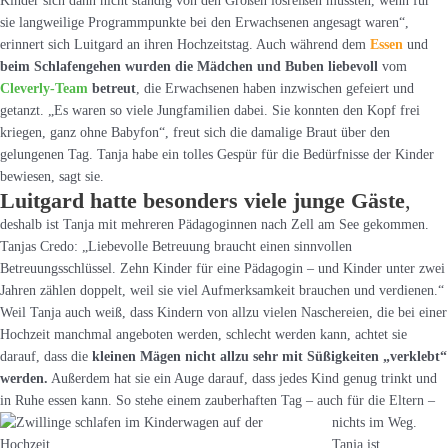
Kinder sich dann nicht ständig von den Großen losreißen mussten, wenn für
sie langweilige Programmpunkte bei den Erwachsenen angesagt waren“,
erinnert sich Luitgard an ihren Hochzeitstag. Auch während dem
Essen
und
beim Schlafengehen wurden die Mädchen und Buben liebevoll
vom
Cleverly-Team
betreut
, die Erwachsenen haben inzwischen gefeiert und
getanzt. „Es waren so viele Jungfamilien dabei. Sie konnten den Kopf frei
kriegen, ganz ohne Babyfon“, freut sich die damalige Braut über den
gelungenen Tag. Tanja habe ein tolles Gespür für die Bedürfnisse der Kinder
bewiesen, sagt sie.
Luitgard hatte besonders viele junge Gäste
,
deshalb ist Tanja mit mehreren Pädagoginnen nach Zell am See gekommen.
Tanjas Credo: „Liebevolle Betreuung braucht einen sinnvollen
Betreuungsschlüssel. Zehn Kinder für eine Pädagogin – und Kinder unter zwei
Jahren zählen doppelt, weil sie viel Aufmerksamkeit brauchen und verdienen.“
Weil Tanja auch weiß, dass Kindern von allzu vielen Naschereien, die bei einer
Hochzeit manchmal angeboten werden, schlecht werden kann, achtet sie
darauf, dass die
kleinen Mägen nicht allzu sehr mit Süßigkeiten „verklebt“
werden.
Außerdem hat sie ein Auge darauf, dass jedes Kind genug trinkt und
in Ruhe essen kann. So stehe einem zauberhaften Tag – auch für die Eltern –
nichts im Weg.
Tanja ist