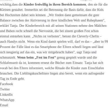
wichitig,dass die
Kinder freiwillig in ihren Bereich kommen
, den sie für die
Kleinen gestaltet. Immerhin sei die Betreuung die Basis dafür, dass die Kids
bei Hochzeiten dabei sein können. „Wir finden dann gemeinsam die gute
Balance zwischen der Aktivierung in ihrer kindlichen Welt und Ruhephasen“,
erklärt Tanja. Der Kinderbereich mit all seinen Stationen nehme den Mädchen
und Buben recht schnell die Nervosität, die bei einem großen Fest schon
einmal entstehen kann. „Nichts ist verboten“, betont die Cleverly-Chefin –
auch Handys nicht. Wenn ein Kind damit spielen will, darf es das – „aber in 99
Prozent der Fälle lässt es das Smartphone der Eltern schnell liegen und lässt
sich neugierig auf das ein, was wir mitgebracht haben“, sagt Tanja und
schmunzelt.
Wenn beim „Fest im Fest“
genug gespielt wurde und die
Schlafenszeit da ist, kommen erneut die Bücher zum Einsatz. Tanja hat sich
vorab bei den Eltern informiert, welche Rituale die Kinder zum Einschlafen
brauchen. Die Lieblingskuscheltiere liegen also bereit, wenn ein aufregender
Tag zu Ende geht.
Facebook
Twitter
LinkedIn
WhatsApp
Email