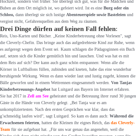
Hochzeit, sondern viel früher. Sie überlegt sich gut, was für die Mädchen und
Buben an dem Ort möglich ist, wo gefeiert wird. Ist es eine
Burg oder ein
Schloss,
dann überlegt sie sich lustige
Abenteuerspiele sowie Basteleien
und
vergisst nicht, Gefahrenquellen aus dem Weg zu räumen.
Drei Dinge dürfen auf keinen Fall fehlen
:
Reis, Uno-Karten und Bücher. „Keine Kinderbetreuung ohne Vorlesen“, sagt
die Cleverly-Chefin. Das bringe auch das aufgedrehteste Kind zur Ruhe, wenn
es aufgeregt wegen dem Event sei. Kaum schlagen die Pädagoginnen ein Buch
auf, setzen sich die Kinder gemütlich hin und lauschen. Und was hat es mit
dem Reis auf sich? Der kann auch ganz schön entspannen: Wenn alle die
Körner in Luftballons füllen, zubinden und kneten, habe das eine wunderbar
beruhigende Wirkung. Wenn es dann wieder laut und lustig zugeht, können die
Bälle geworfen und in einem Wettrennen eingesammelt werden.
Von Tanjas
Kinderbetreuungs-Angebot
hat Luitgard aus Bayern im Internet erfahren.
Sie hat 2017 in
Zell am See
geheiratet und die Betreuung ihrer rund 30 jungen
Gäste in die Hände von Cleverly gelegt. „Bei Tanja war es am
unkompliziertesten. Nach den ersten Gesprächen war klar, dass das
g’schmeidig laufen wird“, sagt Luitgard. So kam es dann auch:
Während die
Erwachsenen feierten
, hatten die Kleinen ihr eignes Reich, das
das Cleverly-
Team
für sie aufgebaut hat. „Für uns war genau das angenehm, weil die