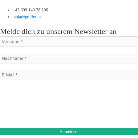
+43 699 140 38 196
tanja@grallert.at
Melde dich zu unserem Newsletter an
Mit dem Absenden des Formulars stimme ich dem Erhalt eines E-Mail
Newsletters zu. Ich kann diese Einwilligung jederzeit und auch bei jedem
Erhalt des Newsletters, widerrufen.
Des Weiteren akzeptiere ich die Datenschutzerklärung.