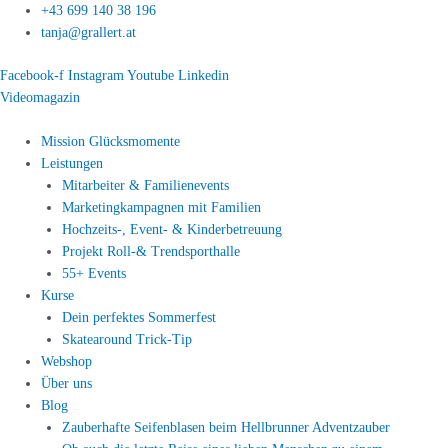
Zum
+43 699 140 38 196
Inhalt
tanja@grallert.at
springen
Facebook-f
Instagram
Youtube
Linkedin
Videomagazin
Mission Glücksmomente
Leistungen
Mitarbeiter & Familienevents
Marketingkampagnen mit Familien
Hochzeits-, Event- & Kinderbetreuung
Projekt Roll-& Trendsporthalle
55+ Events
Kurse
Dein perfektes Sommerfest
Skatearound Trick-Tip
Webshop
Über uns
Blog
Zauberhafte Seifenblasen beim Hellbrunner Adventzauber