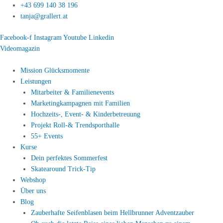
Zum
+43 699 140 38 196
Inhalt
tanja@grallert.at
springen
Facebook-f
Instagram
Youtube
Linkedin
Videomagazin
Mission Glücksmomente
Leistungen
Mitarbeiter & Familienevents
Marketingkampagnen mit Familien
Hochzeits-, Event- & Kinderbetreuung
Projekt Roll-& Trendsporthalle
55+ Events
Kurse
Dein perfektes Sommerfest
Skatearound Trick-Tip
Webshop
Über uns
Blog
Zauberhafte Seifenblasen beim Hellbrunner Adventzauber