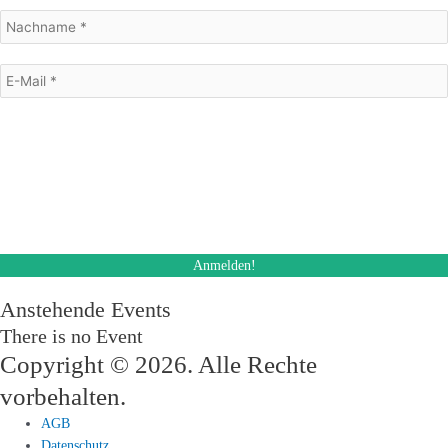
Mit dem Absenden des Formulars stimme ich dem Erhalt eines E-Mail
Newsletters zu. Ich kann diese Einwilligung jederzeit und auch bei jedem
Erhalt des Newsletters, widerrufen.
Des Weiteren akzeptiere ich die Datenschutzerklärung.
Anstehende Events
There is no Event
Copyright © 2026. Alle Rechte
vorbehalten.
AGB
Datenschutz