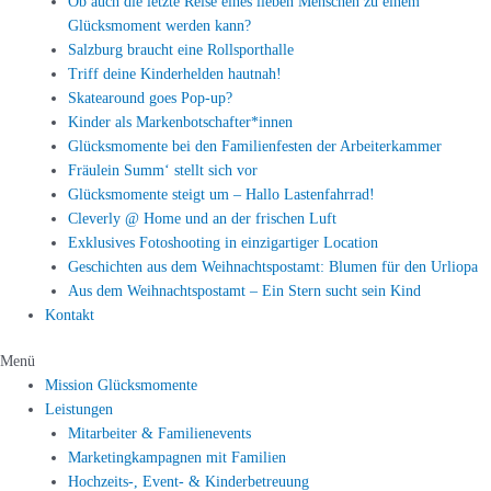
Ob auch die letzte Reise eines lieben Menschen zu einem
Glücksmoment werden kann?
Salzburg braucht eine Rollsporthalle
Triff deine Kinderhelden hautnah!
Skatearound goes Pop-up?
Kinder als Markenbotschafter*innen
Glücksmomente bei den Familienfesten der Arbeiterkammer
Fräulein Summ‘ stellt sich vor
Glücksmomente steigt um – Hallo Lastenfahrrad!
Cleverly @ Home und an der frischen Luft
Exklusives Fotoshooting in einzigartiger Location
Geschichten aus dem Weihnachtspostamt: Blumen für den Urliopa
Aus dem Weihnachtspostamt – Ein Stern sucht sein Kind
Kontakt
Menü
Mission Glücksmomente
Leistungen
Mitarbeiter & Familienevents
Marketingkampagnen mit Familien
Hochzeits-, Event- & Kinderbetreuung