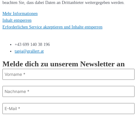
beachten Sie, dass dabei Daten an Drittanbieter weitergegeben werden.
Mehr Informationen
Inhalt entsperren
Erforderlichen Service akzeptieren und Inhalte entsperren
+43 699 140 38 196
tanja@grallert.at
Melde dich zu unserem Newsletter an
Mit dem Absenden des Formulars stimme ich dem Erhalt eines E-Mail
Newsletters zu. Ich kann diese Einwilligung jederzeit und auch bei jedem
Erhalt des Newsletters, widerrufen.