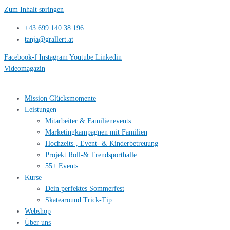
Zum Inhalt springen
+43 699 140 38 196
tanja@grallert.at
Facebook-f
Instagram
Youtube
Linkedin
Videomagazin
Mission Glücksmomente
Leistungen
Mitarbeiter & Familienevents
Marketingkampagnen mit Familien
Hochzeits-, Event- & Kinderbetreuung
Projekt Roll-& Trendsporthalle
55+ Events
Kurse
Dein perfektes Sommerfest
Skatearound Trick-Tip
Webshop
Über uns