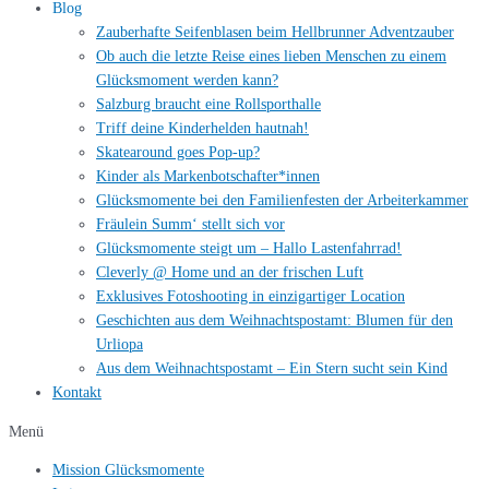
Blog
Zauberhafte Seifenblasen beim Hellbrunner Adventzauber
Ob auch die letzte Reise eines lieben Menschen zu einem
Glücksmoment werden kann?
Salzburg braucht eine Rollsporthalle
Triff deine Kinderhelden hautnah!
Skatearound goes Pop-up?
Kinder als Markenbotschafter*innen
Glücksmomente bei den Familienfesten der Arbeiterkammer
Fräulein Summ‘ stellt sich vor
Glücksmomente steigt um – Hallo Lastenfahrrad!
Cleverly @ Home und an der frischen Luft
Exklusives Fotoshooting in einzigartiger Location
Geschichten aus dem Weihnachtspostamt: Blumen für den
Urliopa
Aus dem Weihnachtspostamt – Ein Stern sucht sein Kind
Kontakt
Menü
Mission Glücksmomente