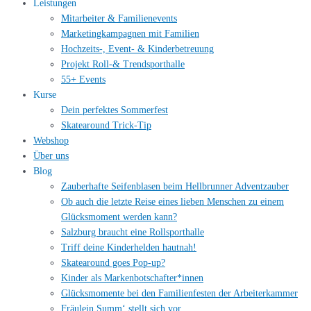
Leistungen
Mitarbeiter & Familienevents
Marketingkampagnen mit Familien
Hochzeits-, Event- & Kinderbetreuung
Projekt Roll-& Trendsporthalle
55+ Events
Kurse
Dein perfektes Sommerfest
Skatearound Trick-Tip
Webshop
Über uns
Blog
Zauberhafte Seifenblasen beim Hellbrunner Adventzauber
Ob auch die letzte Reise eines lieben Menschen zu einem
Glücksmoment werden kann?
Salzburg braucht eine Rollsporthalle
Triff deine Kinderhelden hautnah!
Skatearound goes Pop-up?
Kinder als Markenbotschafter*innen
Glücksmomente bei den Familienfesten der Arbeiterkammer
Fräulein Summ‘ stellt sich vor