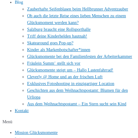
Blog
Zauberhafte Seifenblasen beim Hellbrunner Adventzauber
Ob auch die letzte Reise eines lieben Menschen zu einem
Glücksmoment werden kann?
Salzburg braucht eine Rollsporthalle
Triff deine Kinderhelden hautnah!
Skatearound goes Pop-up?
Kinder als Markenbotschafter*innen
Glücksmomente bei den Familienfesten der Arbeiterkammer
Fräulein Summ‘ stellt sich vor
Glücksmomente steigt um – Hallo Lastenfahrrad!
Cleverly @ Home und an der frischen Luft
Exklusives Fotoshooting in einzigartiger Location
Geschichten aus dem Weihnachtspostamt: Blumen für den
Urliopa
Aus dem Weihnachtspostamt – Ein Stern sucht sein Kind
Kontakt
Menü
Mission Glücksmomente