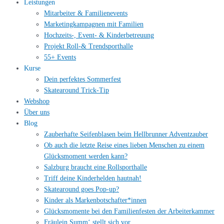
Leistungen
Mitarbeiter & Familienevents
Marketingkampagnen mit Familien
Hochzeits-, Event- & Kinderbetreuung
Projekt Roll-& Trendsporthalle
55+ Events
Kurse
Dein perfektes Sommerfest
Skatearound Trick-Tip
Webshop
Über uns
Blog
Zauberhafte Seifenblasen beim Hellbrunner Adventzauber
Ob auch die letzte Reise eines lieben Menschen zu einem
Glücksmoment werden kann?
Salzburg braucht eine Rollsporthalle
Triff deine Kinderhelden hautnah!
Skatearound goes Pop-up?
Kinder als Markenbotschafter*innen
Glücksmomente bei den Familienfesten der Arbeiterkammer
Fräulein Summ‘ stellt sich vor