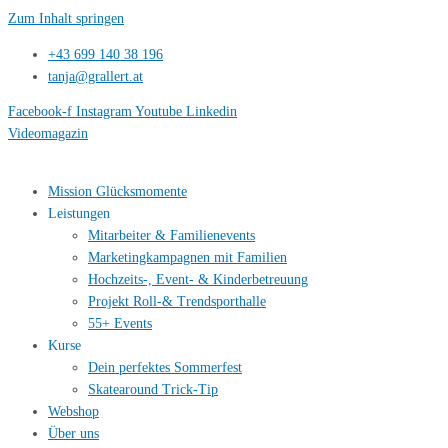
Zum Inhalt springen
+43 699 140 38 196
tanja@grallert.at
Facebook-f
Instagram
Youtube
Linkedin
Videomagazin
Mission Glücksmomente
Leistungen
Mitarbeiter & Familienevents
Marketingkampagnen mit Familien
Hochzeits-, Event- & Kinderbetreuung
Projekt Roll-& Trendsporthalle
55+ Events
Kurse
Dein perfektes Sommerfest
Skatearound Trick-Tip
Webshop
Über uns