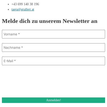
+43 699 140 38 196
tanja@grallert.at
Melde dich zu unserem Newsletter an
Mit dem Absenden des Formulars stimme ich dem Erhalt eines E-Mail
Newsletters zu. Ich kann diese Einwilligung jederzeit und auch bei jedem
Erhalt des Newsletters, widerrufen.
Des Weiteren akzeptiere ich die Datenschutzerklärung.