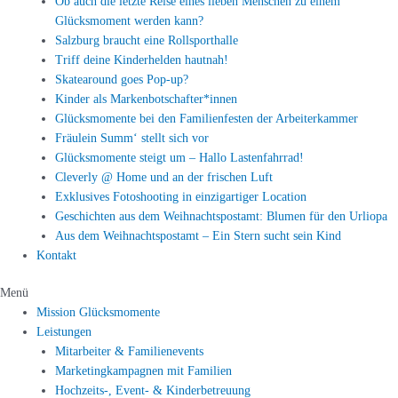
Ob auch die letzte Reise eines lieben Menschen zu einem
Glücksmoment werden kann?
Salzburg braucht eine Rollsporthalle
Triff deine Kinderhelden hautnah!
Skatearound goes Pop-up?
Kinder als Markenbotschafter*innen
Glücksmomente bei den Familienfesten der Arbeiterkammer
Fräulein Summ‘ stellt sich vor
Glücksmomente steigt um – Hallo Lastenfahrrad!
Cleverly @ Home und an der frischen Luft
Exklusives Fotoshooting in einzigartiger Location
Geschichten aus dem Weihnachtspostamt: Blumen für den Urliopa
Aus dem Weihnachtspostamt – Ein Stern sucht sein Kind
Kontakt
Menü
Mission Glücksmomente
Leistungen
Mitarbeiter & Familienevents
Marketingkampagnen mit Familien
Hochzeits-, Event- & Kinderbetreuung