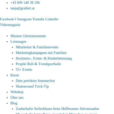
Zum
+43 699 140 38 196
Inhalt
tanja@grallert.at
springen
Facebook-f
Instagram
Youtube
Linkedin
Videomagazin
Mission Glücksmomente
Leistungen
Mitarbeiter & Familienevents
Marketingkampagnen mit Familien
Hochzeits-, Event- & Kinderbetreuung
Projekt Roll-& Trendsporthalle
55+ Events
Kurse
Dein perfektes Sommerfest
Skatearound Trick-Tip
Webshop
Über uns
Blog
Zauberhafte Seifenblasen beim Hellbrunner Adventzauber