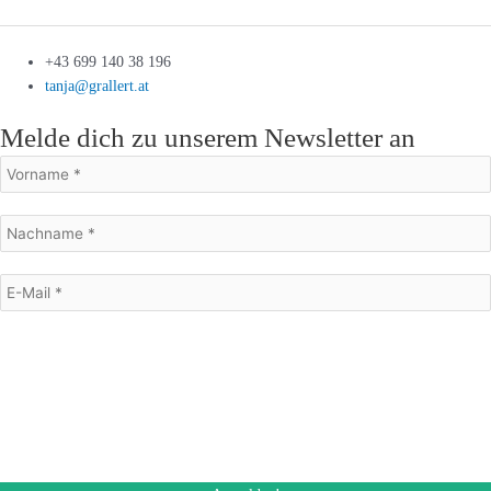
+43 699 140 38 196
tanja@grallert.at
Melde dich zu unserem Newsletter an
Mit dem Absenden des Formulars stimme ich dem Erhalt eines E-Mail
Newsletters zu. Ich kann diese Einwilligung jederzeit und auch bei jedem
Erhalt des Newsletters, widerrufen.
Des Weiteren akzeptiere ich die Datenschutzerklärung.