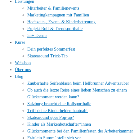
Leistungen
Mitarbeiter & Familienevents
Marketingkampagnen mit Familien
Hochzeits-, Event- & Kinderbetreuung
Projekt Roll-& Trendsporthalle
55+ Events
Kurse
Dein perfektes Sommerfest
Skatearound Trick-Tip
Webshop
Über uns
Blog
Zauberhafte Seifenblasen beim Hellbrunner Adventzauber
Ob auch die letzte Reise eines lieben Menschen zu einem
Glücksmoment werden kann?
Salzburg braucht eine Rollsporthalle
Triff deine Kinderhelden hautnah!
Skatearound goes Pop-up?
Kinder als Markenbotschafter*innen
Glücksmomente bei den Familienfesten der Arbeiterkammer
Fräulein Summ‘ stellt sich vor