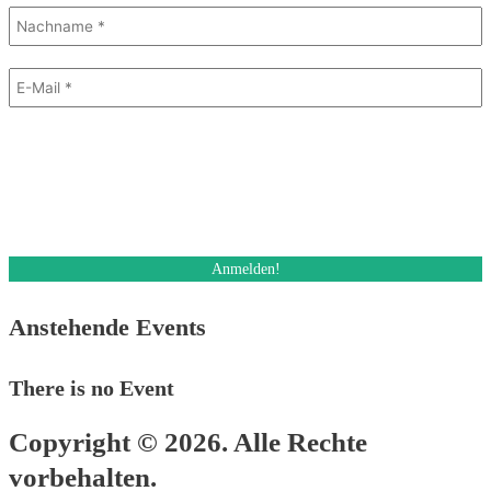
Mit dem Absenden des Formulars stimme ich dem Erhalt eines E-Mail
Newsletters zu. Ich kann diese Einwilligung jederzeit und auch bei jedem
Erhalt des Newsletters, widerrufen.
Des Weiteren akzeptiere ich die Datenschutzerklärung.
Anstehende Events
There is no Event
Copyright © 2026. Alle Rechte
vorbehalten.