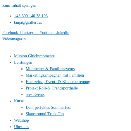
Zum Inhalt springen
+43 699 140 38 196
tanja@grallert.at
Facebook-f
Instagram
Youtube
Linkedin
Videomagazin
Mission Glücksmomente
Leistungen
Mitarbeiter & Familienevents
Marketingkampagnen mit Familien
Hochzeits-, Event- & Kinderbetreuung
Projekt Roll-& Trendsporthalle
55+ Events
Kurse
Dein perfektes Sommerfest
Skatearound Trick-Tip
Webshop
Über uns