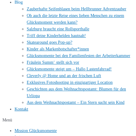
Blog
Zauberhafte Seifenblasen beim Hellbrunner Adventzauber
Ob auch die letzte Reise eines lieben Menschen zu einem
Glücksmoment werden kann?
Salzburg braucht eine Rollsporthalle
Triff deine Kinderhelden hautnah!
Skatearound goes Pop-up?
Kinder als Markenbotschafter*innen
Glücksmomente bei den Familienfesten der Arbeiterkammer
Fräulein Summ‘ stellt sich vor
Glücksmomente steigt um – Hallo Lastenfahrrad!
Cleverly @ Home und an der frischen Luft
Exklusives Fotoshooting in einzigartiger Location
Geschichten aus dem Weihnachtspostamt: Blumen für den
Urliopa
Aus dem Weihnachtspostamt – Ein Stern sucht sein Kind
Kontakt
Menü
Mission Glücksmomente