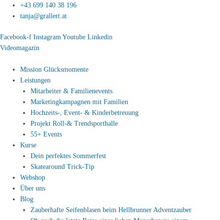
Zum
+43 699 140 38 196
Inhalt
tanja@grallert.at
springen
Facebook-f
Instagram
Youtube
Linkedin
Videomagazin
Mission Glücksmomente
Leistungen
Mitarbeiter & Familienevents
Marketingkampagnen mit Familien
Hochzeits-, Event- & Kinderbetreuung
Projekt Roll-& Trendsporthalle
55+ Events
Kurse
Dein perfektes Sommerfest
Skatearound Trick-Tip
Webshop
Über uns
Blog
Zauberhafte Seifenblasen beim Hellbrunner Adventzauber