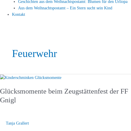
Geschichten aus dem Weihnachtspostamt: Blumen für den Urliopa
Aus dem Weihnachtspostamt – Ein Stern sucht sein Kind
Kontakt
Feuerwehr
Glücksmomente
beim
Glücksmomente beim Zeugstättenfest der FF
Zeugstättenfest
der
Gnigl
FF
Gnigl
Tanja Grallert