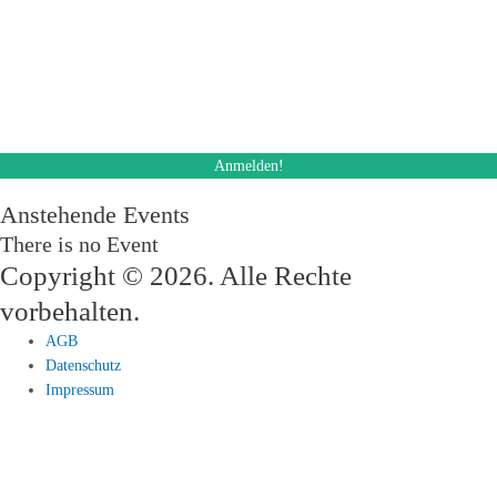
Mit dem Absenden des Formulars stimme ich dem Erhalt eines E-Mail
Newsletters zu. Ich kann diese Einwilligung jederzeit und auch bei jedem
Erhalt des Newsletters, widerrufen.
Des Weiteren akzeptiere ich die Datenschutzerklärung.
Anstehende Events
There is no Event
Copyright © 2026. Alle Rechte
vorbehalten.
AGB
Datenschutz
Impressum