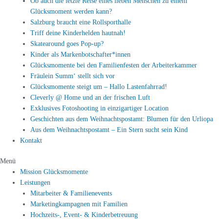
Ob auch die letzte Reise eines lieben Menschen zu einem
Glücksmoment werden kann?
Salzburg braucht eine Rollsporthalle
Triff deine Kinderhelden hautnah!
Skatearound goes Pop-up?
Kinder als Markenbotschafter*innen
Glücksmomente bei den Familienfesten der Arbeiterkammer
Fräulein Summ‘ stellt sich vor
Glücksmomente steigt um – Hallo Lastenfahrrad!
Cleverly @ Home und an der frischen Luft
Exklusives Fotoshooting in einzigartiger Location
Geschichten aus dem Weihnachtspostamt: Blumen für den Urliopa
Aus dem Weihnachtspostamt – Ein Stern sucht sein Kind
Kontakt
Menü
Mission Glücksmomente
Leistungen
Mitarbeiter & Familienevents
Marketingkampagnen mit Familien
Hochzeits-, Event- & Kinderbetreuung