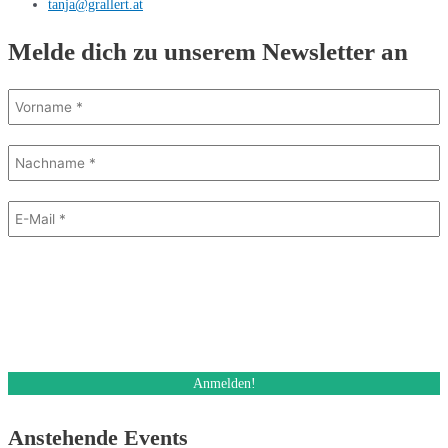
tanja@grallert.at
Melde dich zu unserem Newsletter an
Mit dem Absenden des Formulars stimme ich dem Erhalt eines E-Mail
Newsletters zu. Ich kann diese Einwilligung jederzeit und auch bei jedem
Erhalt des Newsletters, widerrufen.
Des Weiteren akzeptiere ich die Datenschutzerklärung.
Anstehende Events