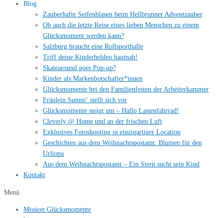
Blog
Zauberhafte Seifenblasen beim Hellbrunner Adventzauber
Ob auch die letzte Reise eines lieben Menschen zu einem
Glücksmoment werden kann?
Salzburg braucht eine Rollsporthalle
Triff deine Kinderhelden hautnah!
Skatearound goes Pop-up?
Kinder als Markenbotschafter*innen
Glücksmomente bei den Familienfesten der Arbeiterkammer
Fräulein Summ‘ stellt sich vor
Glücksmomente steigt um – Hallo Lastenfahrrad!
Cleverly @ Home und an der frischen Luft
Exklusives Fotoshooting in einzigartiger Location
Geschichten aus dem Weihnachtspostamt: Blumen für den
Urliopa
Aus dem Weihnachtspostamt – Ein Stern sucht sein Kind
Kontakt
Menü
Mission Glücksmomente