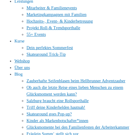
Leistungen
Mitarbeiter & Familienevents
Marketingkampagnen mit Familien
Hochzeits-, Event- & Kinderbetreuung
Projekt Roll-& Trendsporthalle
55+ Events
Kurse
Dein perfektes Sommerfest
Skatearound Trick-Tip
Webshop
Über uns
Blog
Zauberhafte Seifenblasen beim Hellbrunner Adventzauber
Ob auch die letzte Reise eines lieben Menschen zu einem
Glücksmoment werden kann?
Salzburg braucht eine Rollsporthalle
Triff deine Kinderhelden hautnah!
Skatearound goes Pop-up?
Kinder als Markenbotschafter*innen
Glücksmomente bei den Familienfesten der Arbeiterkammer
Fräulein Summ‘ stellt sich vor