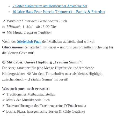
«
Seifenblasentraum am Hellbrunner Adventzauber
10 Jahre Hans-Peter Porsche Traumwerk – Family & Friends
»
📍
Parkplatz hinter dem Gemeindeamt Puch
📅
Mittwoch, 1. Mai – ab 13:00 Uhr
🎺
Mit Musik, Tracht & Tradition
Wenn der
Stiefelclub Puch
den Maibaum aufstellt, sind wir von
Glücksmomente
natürlich mit dabei – und bringen ordentlich Schwung für
die kleinen Gäste mit!
🟡
Mit dabei: Unsere Hüpfburg „Fräulein Summ“!
Die sorgt garantiert für jede Menge Hüpffreude und strahlende
Kindergesichter 😄 Vor dem Tortenbuffet oder als kleines Highlight
zwischendurch – „Fräulein Summ“ ist bereit!
Was euch sonst noch erwartet:
✔ Traditionelles Maibaumaufstellen
✔ Musik der Musikkapelle Puch
✔ Tanzvorführungen des Trachtenvereins D’Puachstoana
✔ Bosna, Pizza, hausgemachte Torten & kühle Getränke