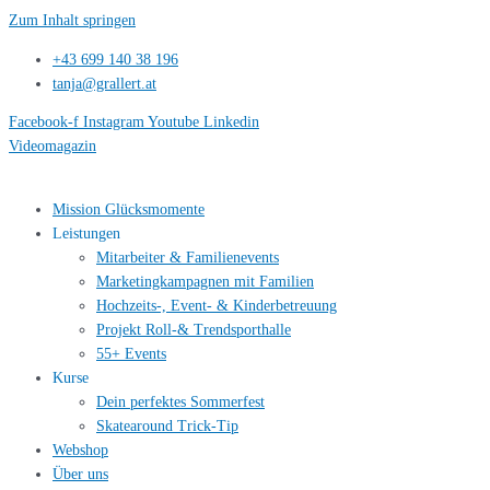
Zum Inhalt springen
+43 699 140 38 196
tanja@grallert.at
Facebook-f
Instagram
Youtube
Linkedin
Videomagazin
Mission Glücksmomente
Leistungen
Mitarbeiter & Familienevents
Marketingkampagnen mit Familien
Hochzeits-, Event- & Kinderbetreuung
Projekt Roll-& Trendsporthalle
55+ Events
Kurse
Dein perfektes Sommerfest
Skatearound Trick-Tip
Webshop
Über uns