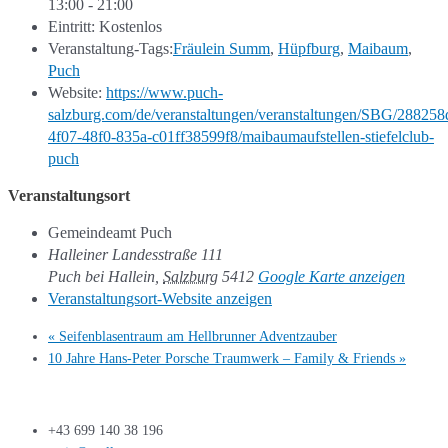
13:00 - 21:00
Eintritt:
Kostenlos
Veranstaltung-Tags:
Fräulein Summ
,
Hüpfburg
,
Maibaum
,
Puch
Website:
https://www.puch-
salzburg.com/de/veranstaltungen/veranstaltungen/SBG/288258
4f07-48f0-835a-c01ff38599f8/maibaumaufstellen-stiefelclub-
puch
Veranstaltungsort
Gemeindeamt Puch
Halleiner Landesstraße 111
Puch bei Hallein
,
Salzburg
5412
Google Karte anzeigen
Veranstaltungsort-Website anzeigen
«
Seifenblasentraum am Hellbrunner Adventzauber
10 Jahre Hans-Peter Porsche Traumwerk – Family & Friends
»
+43 699 140 38 196