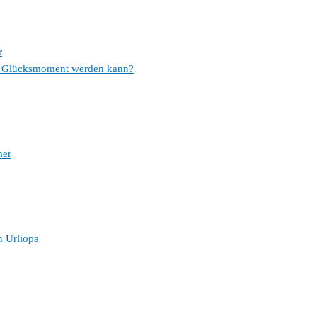
r
em Glücksmoment werden kann?
mer
n Urliopa