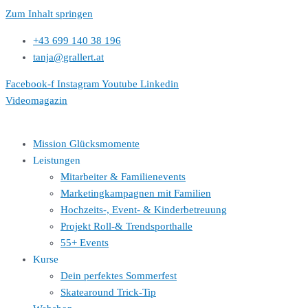
Zum Inhalt springen
+43 699 140 38 196
tanja@grallert.at
Facebook-f
Instagram
Youtube
Linkedin
Videomagazin
Mission Glücksmomente
Leistungen
Mitarbeiter & Familienevents
Marketingkampagnen mit Familien
Hochzeits-, Event- & Kinderbetreuung
Projekt Roll-& Trendsporthalle
55+ Events
Kurse
Dein perfektes Sommerfest
Skatearound Trick-Tip