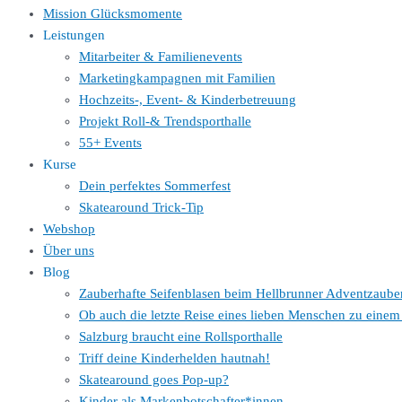
Mission Glücksmomente
Leistungen
Mitarbeiter & Familienevents
Marketingkampagnen mit Familien
Hochzeits-, Event- & Kinderbetreuung
Projekt Roll-& Trendsporthalle
55+ Events
Kurse
Dein perfektes Sommerfest
Skatearound Trick-Tip
Webshop
Über uns
Blog
Zauberhafte Seifenblasen beim Hellbrunner Adventzaube
Ob auch die letzte Reise eines lieben Menschen zu ein
Salzburg braucht eine Rollsporthalle
Triff deine Kinderhelden hautnah!
Skatearound goes Pop-up?
Kinder als Markenbotschafter*innen