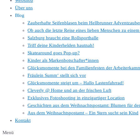
Webshop
Über uns
Blog
Zauberhafte Seifenblasen beim Hellbrunner Adventzaube
Ob auch die letzte Reise eines lieben Menschen zu ein
Salzburg braucht eine Rollsporthalle
Triff deine Kinderhelden hautnah!
Skatearound goes Pop-up?
Kinder als Markenbotschafter*innen
Glücksmomente bei den Familienfesten der Arbeiterkam
Fräulein Summ‘ stellt sich vor
Glücksmomente steigt um – Hallo Lastenfahrrad!
Cleverly @ Home und an der frischen Luft
Exklusives Fotoshooting in einzigartiger Location
Geschichten aus dem Weihnachtspostamt: Blumen für de
Aus dem Weihnachtspostamt – Ein Stern sucht sein Kind
Kontakt
Menü