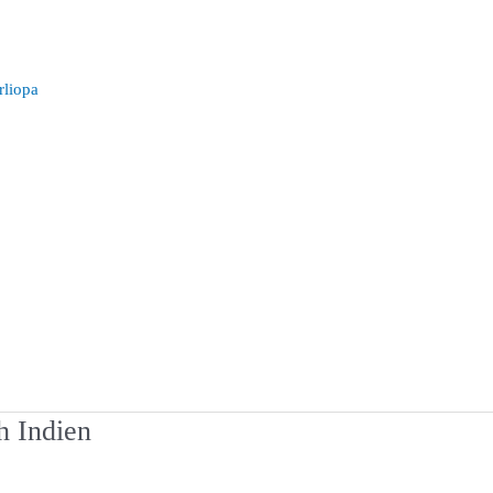
rliopa
h Indien