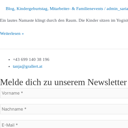
zum
Blog
,
Kindergeburtstag
,
Mitarbeiter- & Familienevents
/
admin_sari
kleinen
Yogi
Ein lautes Namaste klingt durch den Raum. Die Kinder sitzen im Yogisi
nach
Indien
Weiterlesen »
+43 699 140 38 196
tanja@grallert.at
Melde dich zu unserem Newsletter