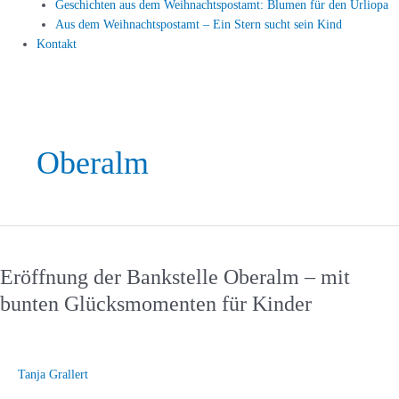
Geschichten aus dem Weihnachtspostamt: Blumen für den Urliopa
Aus dem Weihnachtspostamt – Ein Stern sucht sein Kind
Kontakt
Oberalm
Eröffnung
der
Eröffnung der Bankstelle Oberalm – mit
Bankstelle
Oberalm
bunten Glücksmomenten für Kinder
–
mit
bunten
Glücksmomenten
Tanja Grallert
für