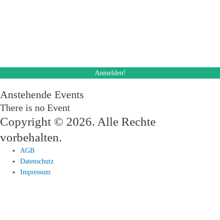
Mit dem Absenden des Formulars stimme ich dem Erhalt eines E-Mail
Newsletters zu. Ich kann diese Einwilligung jederzeit und auch bei jedem
Erhalt des Newsletters, widerrufen.
Des Weiteren akzeptiere ich die Datenschutzerklärung.
Anstehende Events
There is no Event
Copyright © 2026. Alle Rechte
vorbehalten.
AGB
Datenschutz
Impressum