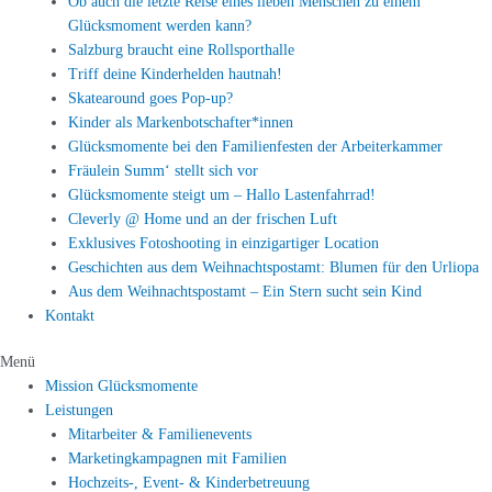
Ob auch die letzte Reise eines lieben Menschen zu einem
Glücksmoment werden kann?
Salzburg braucht eine Rollsporthalle
Triff deine Kinderhelden hautnah!
Skatearound goes Pop-up?
Kinder als Markenbotschafter*innen
Glücksmomente bei den Familienfesten der Arbeiterkammer
Fräulein Summ‘ stellt sich vor
Glücksmomente steigt um – Hallo Lastenfahrrad!
Cleverly @ Home und an der frischen Luft
Exklusives Fotoshooting in einzigartiger Location
Geschichten aus dem Weihnachtspostamt: Blumen für den Urliopa
Aus dem Weihnachtspostamt – Ein Stern sucht sein Kind
Kontakt
Menü
Mission Glücksmomente
Leistungen
Mitarbeiter & Familienevents
Marketingkampagnen mit Familien
Hochzeits-, Event- & Kinderbetreuung