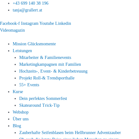
Zum
+43 699 140 38 196
Inhalt
tanja@grallert.at
springen
Facebook-f
Instagram
Youtube
Linkedin
Videomagazin
Mission Glücksmomente
Leistungen
Mitarbeiter & Familienevents
Marketingkampagnen mit Familien
Hochzeits-, Event- & Kinderbetreuung
Projekt Roll-& Trendsporthalle
55+ Events
Kurse
Dein perfektes Sommerfest
Skatearound Trick-Tip
Webshop
Über uns
Blog
Zauberhafte Seifenblasen beim Hellbrunner Adventzauber