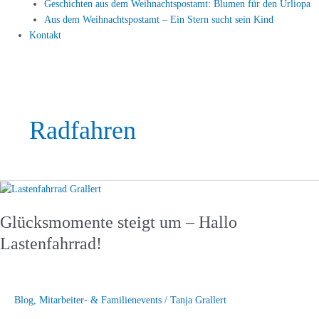
Geschichten aus dem Weihnachtspostamt: Blumen für den Urliopa
Aus dem Weihnachtspostamt – Ein Stern sucht sein Kind
Kontakt
Radfahren
Glücksmomente
steigt
Glücksmomente steigt um – Hallo
um
–
Lastenfahrrad!
Hallo
Lastenfahrrad!
Blog
,
Mitarbeiter- & Familienevents
/
Tanja Grallert