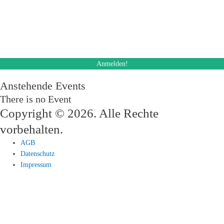
Newsletters zu. Ich kann diese Einwilligung jederzeit und auch bei jedem
Erhalt des Newsletters, widerrufen.
Des Weiteren akzeptiere ich die Datenschutzerklärung.
Anstehende Events
There is no Event
Copyright © 2026. Alle Rechte
vorbehalten.
AGB
Datenschutz
Impressum