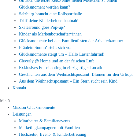
Ob auch die letzte Reise eines lieben Menschen zu einem
Glücksmoment werden kann?
Salzburg braucht eine Rollsporthalle
Triff deine Kinderhelden hautnah!
Skatearound goes Pop-up?
Kinder als Markenbotschafter*innen
Glücksmomente bei den Familienfesten der Arbeiterkammer
Fräulein Summ‘ stellt sich vor
Glücksmomente steigt um – Hallo Lastenfahrrad!
Cleverly @ Home und an der frischen Luft
Exklusives Fotoshooting in einzigartiger Location
Geschichten aus dem Weihnachtspostamt: Blumen für den Urliopa
Aus dem Weihnachtspostamt – Ein Stern sucht sein Kind
Kontakt
Menü
Mission Glücksmomente
Leistungen
Mitarbeiter & Familienevents
Marketingkampagnen mit Familien
Hochzeits-, Event- & Kinderbetreuung