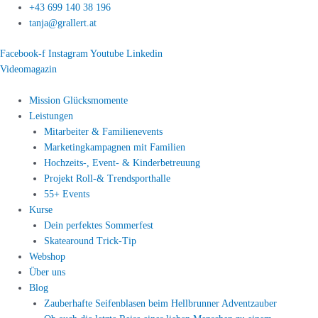
Zum
+43 699 140 38 196
Inhalt
tanja@grallert.at
springen
Facebook-f
Instagram
Youtube
Linkedin
Videomagazin
Mission Glücksmomente
Leistungen
Mitarbeiter & Familienevents
Marketingkampagnen mit Familien
Hochzeits-, Event- & Kinderbetreuung
Projekt Roll-& Trendsporthalle
55+ Events
Kurse
Dein perfektes Sommerfest
Skatearound Trick-Tip
Webshop
Über uns
Blog
Zauberhafte Seifenblasen beim Hellbrunner Adventzauber