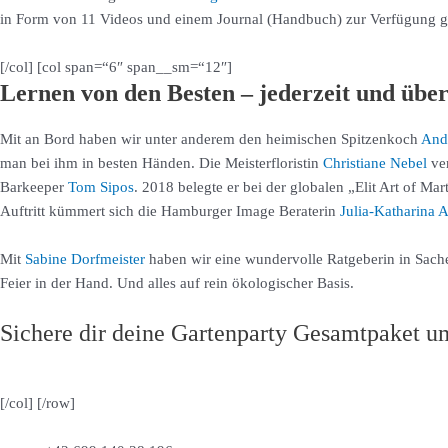
in Form von 11 Videos und einem Journal (Handbuch) zur Verfügung gest
[/col] [col span=“6″ span__sm=“12″]
Lernen von den Besten – jederzeit und über
Mit an Bord haben wir unter anderem den heimischen Spitzenkoch
Andr
man bei ihm in besten Händen. Die Meisterfloristin
Christiane Nebel
ver
Barkeeper
Tom Sipos
. 2018 belegte er bei der globalen „Elit Art of Mar
Auftritt kümmert sich die Hamburger Image Beraterin
Julia-Katharina 
Mit
Sabine Dorfmeister
haben wir eine wundervolle Ratgeberin in Sache
Feier in der Hand. Und alles auf rein ökologischer Basis.
Sichere dir deine Gartenparty Gesamtpaket um
[/col] [/row]