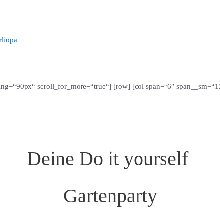
rliopa
ding=“90px“ scroll_for_more=“true“] [row] [col span=“6″ span__sm=“
Deine Do it yourself
Gartenparty