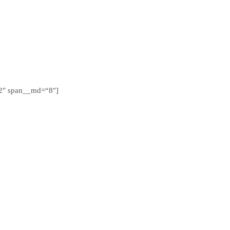
12″ span__md=“8″]