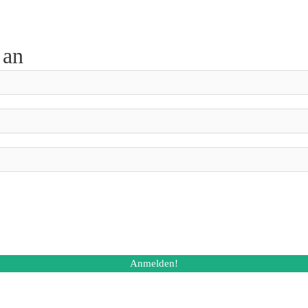
 an
sletters zu. Ich kann diese Einwilligung jederzeit und auch bei jedem 