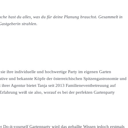
nche hast du alles, was du für deine Planung brauchst. Gesammelt in
Gastgeberin strahlen.
ie ihre individuelle und hochwertige Party im eigenen Garten
ative und bekannte Köpfe der österreichischen Spitzengastronomie und
 ihrer Agentur bietet Tanja seit 2013 Familieneventbetreuung auf
rfahrung weiß sie also, worauf es bei der perfekten Gartenparty
 Do-it-yourself Gartenparty wird das geballte Wissen jedoch erstmals